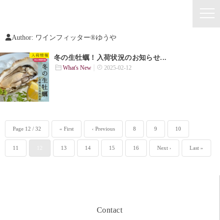
Author:
ワインフィッター®︎ゆうや
冬の生牡蠣！入荷状況のお知らせ...
What's New
2025-02-12
Page 12 / 32
« First
‹ Previous
8
9
10
11
12
13
14
15
16
Next ›
Last »
Contact