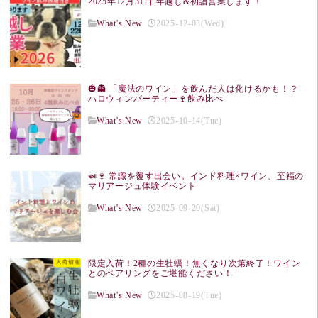
2025年12月31日 年越し&初詣営業します！
What's New
2025-12-03(Wed)
🎃👻 「魔法のワイン」を飲んだ人は化けるかも！？
ハロウィンパーティー🍷飲み比べ
What's New
2025-10-14(Tue)
🍛🍷 常識を覆す出会い。インド料理×ワイン、至福の
マリアージュ体験イベント
What's New
2025-09-20(Sat)
限定入荷！2種の生牡蠣！無くなり次第終了！ワイン
とのペアリングをご堪能ください！
What's New
2025-08-19(Tue)