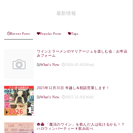
最新情報
Recent Posts
Popular Posts
Tags
ワインとラーメンのマリアージュを楽しむ会：お申込
みフォーム
What's New
2026-03-02(Mon)
2025年12月31日 年越し&初詣営業します！
What's New
2025-12-03(Wed)
🎃👻 「魔法のワイン」を飲んだ人は化けるかも！？
ハロウィンパーティー🍷飲み比べ