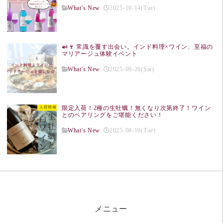
What's New
2025-10-14(Tue)
🍛🍷 常識を覆す出会い。インド料理×ワイン、至福の
マリアージュ体験イベント
What's New
2025-09-20(Sat)
限定入荷！2種の生牡蠣！無くなり次第終了！ワイン
とのペアリングをご堪能ください！
What's New
2025-08-19(Tue)
メニュー