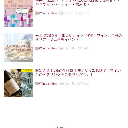
🎃👻 「魔法のワイン」を飲んだ人は化けるかも！？
ハロウィンパーティー🍷飲み比べ
What's New
2025-10-14(Tue)
🍛🍷 常識を覆す出会い。インド料理×ワイン、至福の
マリアージュ体験イベント
What's New
2025-09-20(Sat)
限定入荷！2種の生牡蠣！無くなり次第終了！ワイン
とのペアリングをご堪能ください！
What's New
2025-08-19(Tue)