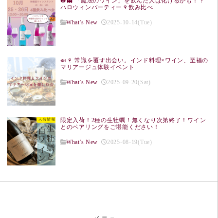
🎃👻 「魔法のワイン」を飲んだ人は化けるかも！？
ハロウィンパーティー🍷飲み比べ
What's New
2025-10-14(Tue)
🍛🍷 常識を覆す出会い。インド料理×ワイン、至福の
マリアージュ体験イベント
What's New
2025-09-20(Sat)
限定入荷！2種の生牡蠣！無くなり次第終了！ワイン
とのペアリングをご堪能ください！
What's New
2025-08-19(Tue)