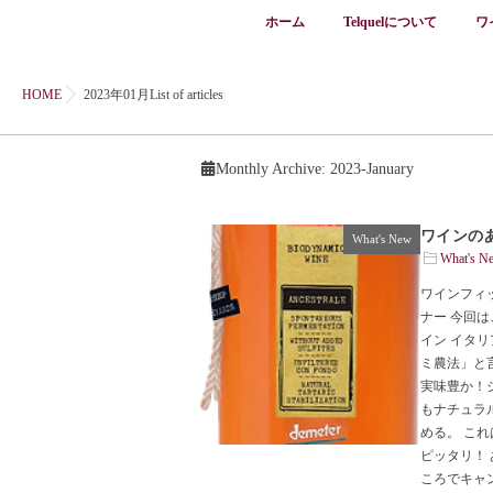
ホーム
Telquelについて
ワ
HOME
2023年01月List of articles
Monthly Archive:
2023-January
ワインのあ
What's New
What's N
ワインフィ
ナー 今回
イン イタ
ミ農法」と
実味豊か！
もナチュラ
める。 こ
ピッタリ！
ころでキャ