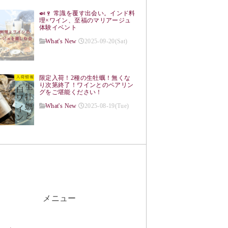
🍛🍷 常識を覆す出会い。インド料
理×ワイン、至福のマリアージュ
体験イベント
What's New
2025-09-20(Sat)
限定入荷！2種の生牡蠣！無くな
り次第終了！ワインとのペアリン
グをご堪能ください！
What's New
2025-08-19(Tue)
メニュー