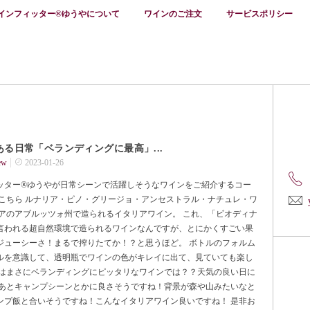
インフィッター®ゆうやについて
ワインのご注文
サービスポリシー
る日常「ベランディングに最高」...
ew
2023-01-26
ッター®ゆうやが日常シーンで活躍しそうなワインをご紹介するコー
はこちら ルナリア・ピノ・グリージョ・アンセストラル・ナチュレ・ワ
リアのアブルッツォ州で造られるイタリアワイン。 これ、「ビオディナ
言われる超自然環境で造られるワインなんですが、とにかくすごい果
ジューシーさ！まるで搾りたてか！？と思うほど。 ボトルのフォルム
ルを意識して、透明瓶でワインの色がキレイに出て、見ていても楽し
れはまさにベランディングにピッタリなワインでは？？天気の良い日に
 あとキャンプシーンとかに良さそうですね！背景が森や山みたいなと
ンプ飯と合いそうですね！こんなイタリアワイン良いですね！ 是非お