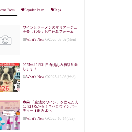
cent Posts
Popular Posts
Tags
ワインとラーメンのマリアージュ
を楽しむ会：お申込みフォーム
What's New
2026-03-02(Mon)
2025年12月31日 年越し&初詣営業
します！
What's New
2025-12-03(Wed)
🎃👻 「魔法のワイン」を飲んだ人
は化けるかも！？ハロウィンパー
ティー🍷飲み比べ
What's New
2025-10-14(Tue)